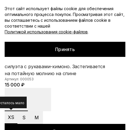
Доступна примерка с оплатой при получении по
Этот сайт использует файлы cookie для обеспечения
Москве
оптимального процесса покупок. Просматривая этот сайт,
YDSHKN
вы соглашаетесь с использованием файлов cookie в
Каталог
соответствии с нашей
Политикой использования cookie-файлов
.
С чем носить
Главная
▪
Каталог
▪
Блузы / рубашки
▪
Топ-блуза из дикого шелка
Смотреть все
Принять
Топ-блуза из дикого шелка
Топ-блуза темно-синего цвета прямого
силуэта с рукавами-кимоно. Застегивается
на потайную молнию на спине
Артикул: 000053
15 000 ₽
сталось мало
XS
S
M