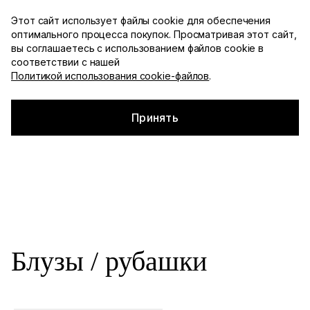
Доступна примерка с оплатой при получении по
Этот сайт использует файлы cookie для обеспечения
Москве
оптимального процесса покупок. Просматривая этот сайт,
YDSHKN
вы соглашаетесь с использованием файлов cookie в
Каталог
соответствии с нашей
Политикой использования cookie-файлов
.
Главная
▪
Каталог
▪
Блузы / рубашки
Смотреть все
Блузы / рубашки
Принять
Блузы / рубашки