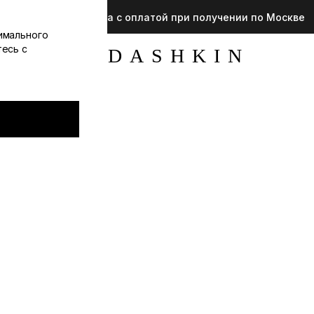
Доступна примерка с оплатой при получении по Москве
имального
тесь с
YUDASHKIN
О
магазине