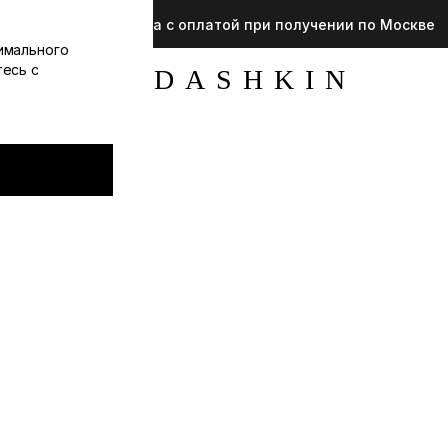
Доступна примерка с оплатой при получении по Москве
имального
тесь с
YUDASHKIN
О
магазине