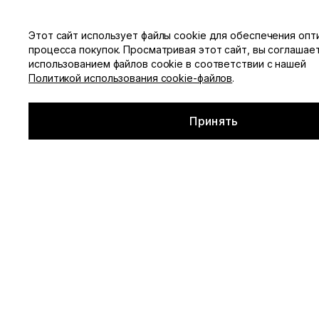
Этот сайт использует файлы cookie для обеспечения опт
процесса покупок. Просматривая этот сайт, вы соглашае
Смотреть все
Каталог
использованием файлов cookie в соответствии с нашей
Политикой использования cookie-файлов
.
Главная
▪
Каталог
▪
Блузы / рубашки
▪
Шелковая рубашка
Принять