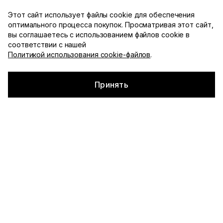
Доступна примерка с оплатой при получении по
Этот сайт использует файлы cookie для обеспечения
Москве
оптимального процесса покупок. Просматривая этот сайт,
YDSHKN
вы соглашаетесь с использованием файлов cookie в
Каталог
соответствии с нашей
Политикой использования cookie-файлов
.
Главная
▪
Каталог
Смотреть все
Принять