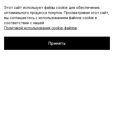
Доступна примерка с оплатой при получении по
Этот сайт использует файлы cookie для обеспечения
Москве
оптимального процесса покупок. Просматривая этот сайт,
YDSHKN
вы соглашаетесь с использованием файлов cookie в
Каталог
соответствии с нашей
Политикой использования cookie-файлов
.
Главная
▪
Каталог
Смотреть все
Принять