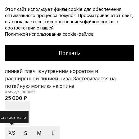
Доступна примерка с оплатой при получении по
Этот сайт использует файлы cookie для обеспечения
Москве
оптимального процесса покупок. Просматривая этот сайт,
YDSHKN
вы соглашаетесь с использованием файлов cookie в
Каталог
соответствии с нашей
Политикой использования cookie-файлов
.
С чем носить
Главная
▪
Каталог
▪
Футболки / топы
▪
Топ-трапеция
Смотреть все
Принять
Топ-трапеция
Топ А-силуэта серого цвета с открытой
линией плеч, внутренним корсетом и
расширенной линией низа. Застегивается на
потайную молнию на спине
Артикул: 000055
25 000 ₽
сталось мало
XS
S
M
L