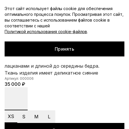
Доступна примерка с оплатой при получении по
Этот сайт использует файлы cookie для обеспечения
Москве
оптимального процесса покупок. Просматривая этот сайт,
YDSHKN
вы соглашаетесь с использованием файлов cookie в
Каталог
соответствии с нашей
Политикой использования cookie-файлов
.
С чем носить
Главная
▪
Каталог
▪
Жакеты
▪
Приталенный жакет
Смотреть все
Принять
Приталенный жакет
Жакет из вискозы лаконичного кроя с узкими
лацканами и длиной до середины бедра.
Ткань изделия имеет деликатное сияние
Артикул: 000006
35 000 ₽
XS
S
M
L