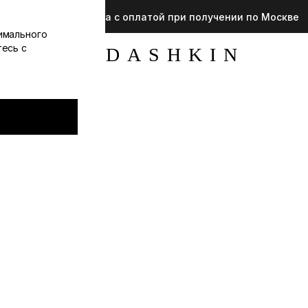
Доступна примерка с оплатой при получении по Москве
имального
тесь с
YUDASHKIN
Платья
О
магазине