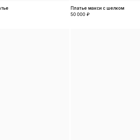
атье
Платье макси с шелком
50 000 ₽